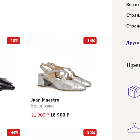
Высот
Стран
Стран
- 10%
- 14%
Други
Пре
Juan Maestre
Босоножки
21 900 ₽
18 900 ₽
- 44%
- 50%