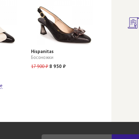
Hispanitas
Босоножки
17 900 ₽
8 950 ₽
ще