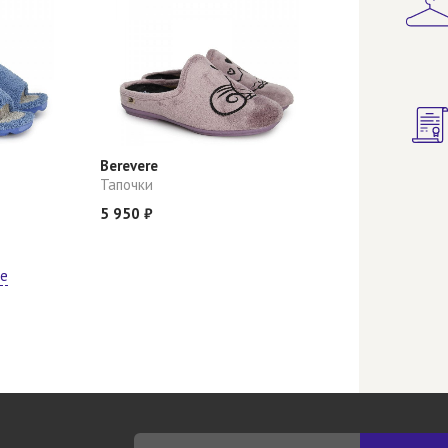
Berevere
Тапочки
5 950 ₽
ще