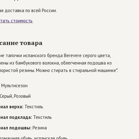
я доставка по всей России.
итать стоимость
сание товара
е тапочки испанского бренда Berevere серого цвета,
ены из бамбукового волокна, облегченная подошва из
ористой резины. Можно стирать в стиральной машинке*.
Мультисезон
Серый, Розовый
иал верха:
Текстиль
иал подклада:
Текстиль
иал подошвы:
Резина
омашняя обувь, испанская обувь