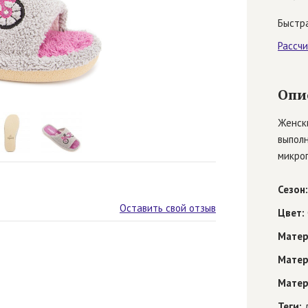
Быстра
Рассч
Опи
Женски
выполн
микроп
Сезон:
Оставить свой отзыв
Цвет:
Матер
Матер
Матер
Теги:
д