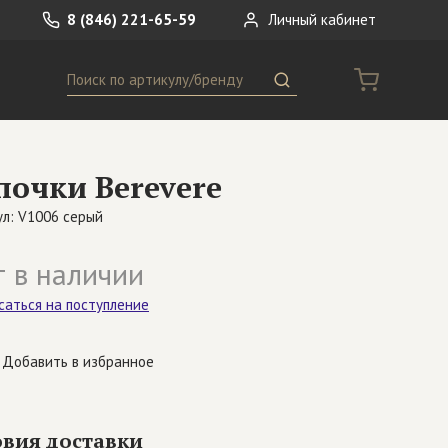
8 (846) 221-65-59
Личный кабинет
Поиск
ремни
Сумки
почки Berevere
носки
Другое
ул: V1006 серый
 в наличии
саться на поступление
Добавить в избранное
овия доставки