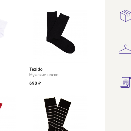
Tezido
Мужские носки
690 ₽