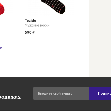
Tezido
Мужские носки
590 ₽
ще
Подпис
продажах