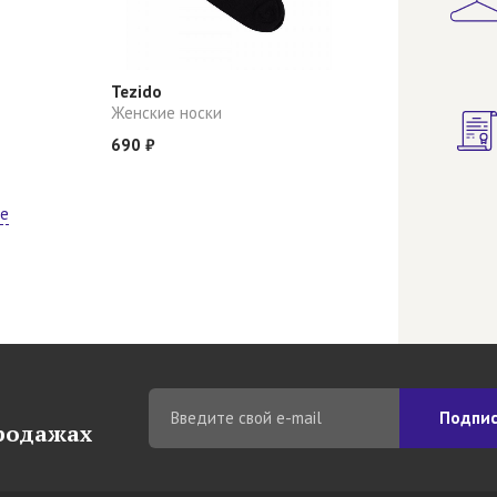
Tezido
Женские носки
690 ₽
ще
Подпис
продажах