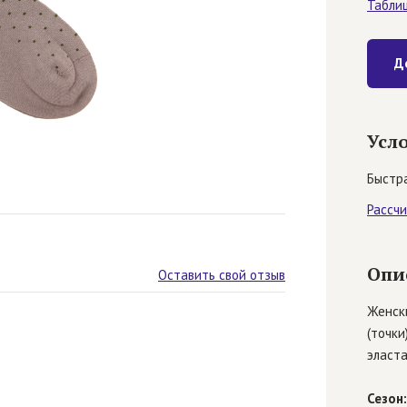
Табли
Д
Усл
Быстра
Рассч
Опи
Оставить свой отзыв
Женски
(точки
эласта
Сезон: