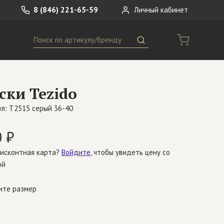
8 (846) 221-65-59
Личный кабинет
Поиск
ремни
Сумки
ски Tezido
носки
Другое
л: T2515 серый 36-40
 ₽
дисконтная карта?
Войдите
, чтобы увидеть цену со
ой
ите размер