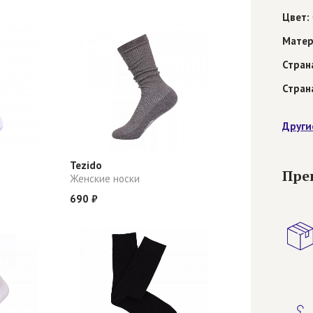
Цвет:
Матер
Стран
Стран
Други
Tezido
Пре
Женские носки
690 ₽