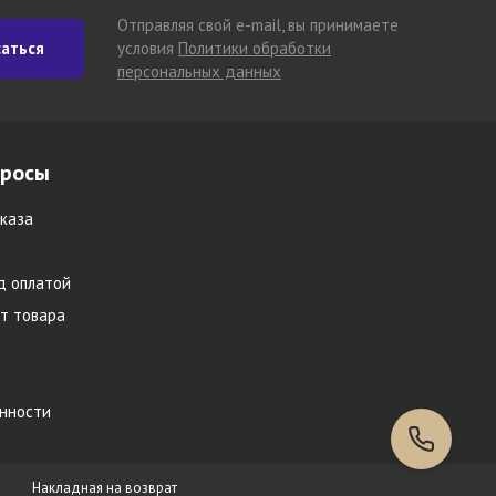
Отправляя свой e-mail, вы принимаете
аться
условия
Политики обработки
персональных данных
просы
каза
д оплатой
т товара
инности
Накладная на возврат