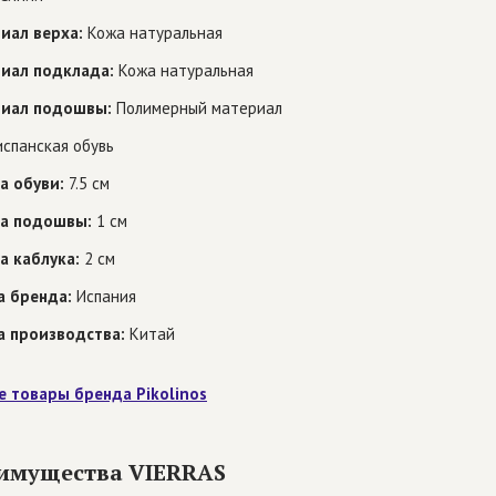
иал верха:
Кожа натуральная
иал подклада:
Кожа натуральная
иал подошвы:
Полимерный материал
спанская обувь
а обуви:
7.5 см
а подошвы:
1 см
а каблука:
2 см
а бренда:
Испания
а производства:
Китай
е товары бренда Pikolinos
имущества VIERRAS