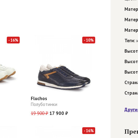
Матер
Матер
Матер
- 16%
- 10%
Теги:
и
Высот
Высот
Высот
Стран
Стран
Fluchos
Полуботинки
Други
19 900 ₽
17 900 ₽
Пре
- 16%