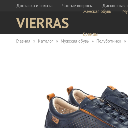
Доставка и оплата
Частые вопросы
Дисконтная 
Женская обувь
Му
VIERRAS
Бренды
Главная
Каталог
Мужская обувь
Полуботинки
Ботфорты
Бо
Кеды
Ке
Мокасины
Кр
Сабо
Мо
Сапоги
Са
Сандалии
Са
Тапочки
Туфли