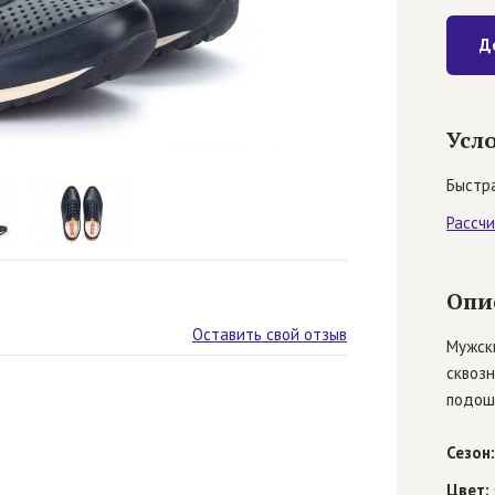
Д
Усл
Быстра
Рассч
Опи
Оставить свой отзыв
Мужски
сквозн
подош
Сезон:
Цвет: