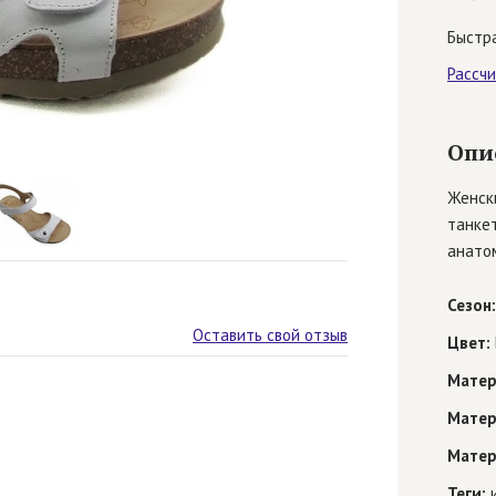
Быстра
Рассч
Опи
Женск
танкет
анатом
Сезон:
Оставить свой отзыв
Цвет:
Матер
Матер
Матер
Теги:
и