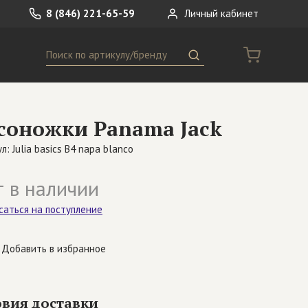
8 (846) 221-65-59
Личный кабинет
Поиск
ремни
Сумки
соножки Panama Jack
носки
Другое
л: Julia basics B4 napa blanco
 в наличии
саться на поступление
Добавить в избранное
овия доставки