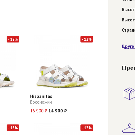
Высот
Высот
Стран
- 12%
- 12%
Други
Пре
Hispanitas
Босоножки
16 900 ₽
14 900 ₽
- 13%
- 12%