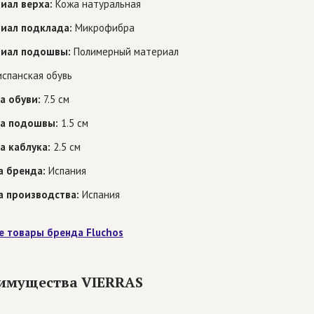
иал верха:
Кожа натуральная
иал подклада:
Микрофибра
иал подошвы:
Полимерный материал
спанская обувь
а обуви:
7.5 см
а подошвы:
1.5 см
а каблука:
2.5 см
а бренда:
Испания
а производства:
Испания
е товары бренда Fluchos
имущества VIERRAS