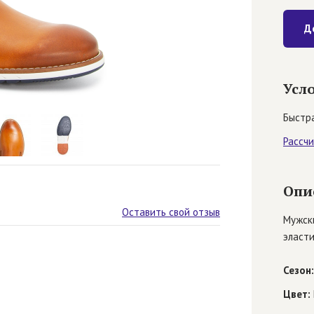
Д
Усл
Быстра
Рассч
Опи
Оставить свой отзыв
Мужски
эласти
Сезон:
Цвет: