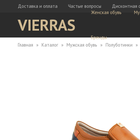
Доставка и оплата
Частые вопросы
Дисконтная 
Женская обувь
Му
VIERRAS
Бренды
Главная
Каталог
Мужская обувь
Полуботинки
Ботфорты
Бо
Кеды
Ке
Мокасины
Кр
Сабо
Мо
Сапоги
Са
Сандалии
Са
Тапочки
Туфли