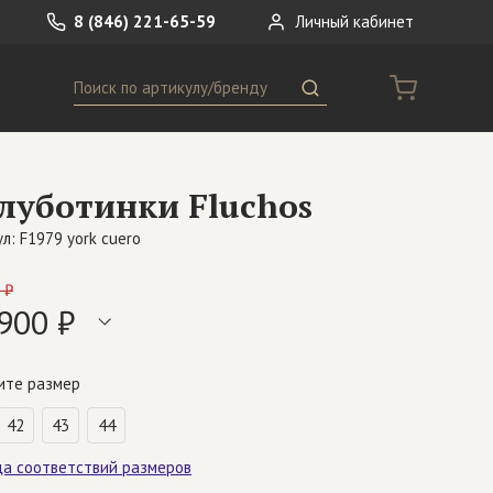
8 (846) 221-65-59
Личный кабинет
Поиск
ремни
Сумки
луботинки Fluchos
носки
Другое
л: F1979 york cuero
 ₽
900 ₽
ите размер
42
43
44
ца соответствий размеров