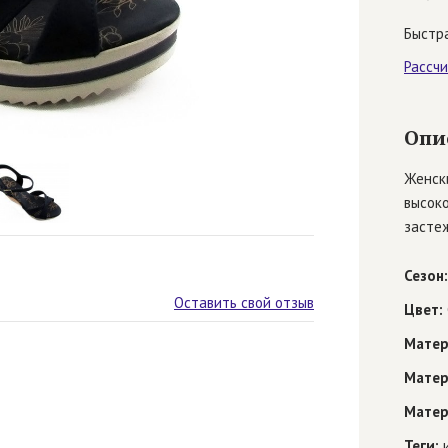
Быстра
Рассч
Опи
Женск
высоко
застеж
Сезон:
Оставить свой отзыв
Цвет:
Матер
Матер
Матер
Теги:
и