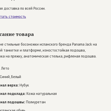
я доставка по всей России.
итать стоимость
сание товара
ие стильные босоножки испанского бренда Panama Jack на
й танкетке и платформе, изностостойкая подошва,
ка на пряжку, анатомическая стелька, рифленая подошва.
Лето
Синий, Белый
иал верха:
Нубук
иал подклада:
Кожа натуральная
иал подошвы:
Полиуретан
спанская обувь