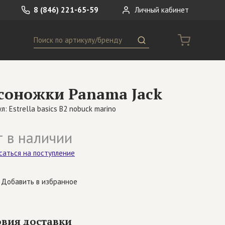
8 (846) 221-65-59
Личный кабинет
Поиск
ремни
Сумки
соножки Panama Jack
носки
Другое
л: Estrella basics B2 nobuck marino
 в наличии
саться на поступление
Добавить в избранное
овия доставки