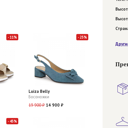
Высот
Высот
Стран
- 11%
- 25%
Други
Пре
Luiza Belly
Босоножки
19 900 ₽
14 900 ₽
- 45%