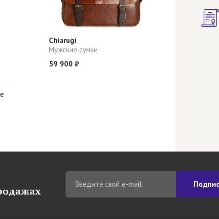
Chiarugi
Мужские сумки
59 900 ₽
ще
Подпис
продажах