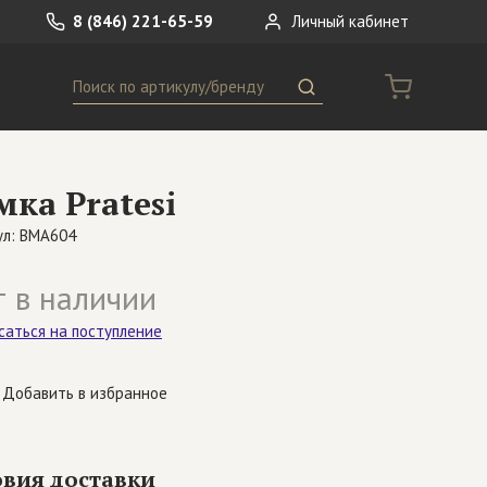
8 (846) 221-65-59
Личный кабинет
Поиск
ремни
Сумки
мка Pratesi
носки
Другое
ул: BMA604
 в наличии
саться на поступление
Добавить в избранное
овия доставки