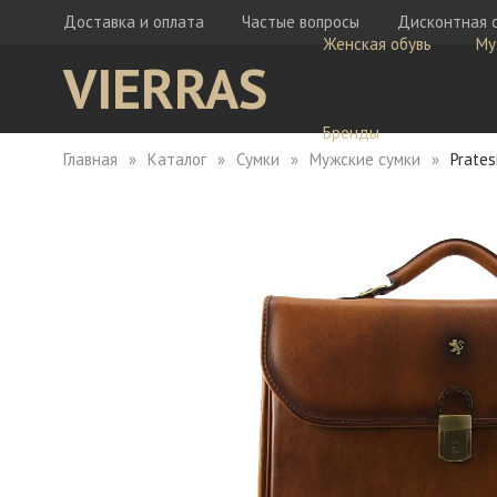
Доставка и оплата
Частые вопросы
Дисконтная 
Женская обувь
Му
VIERRAS
Бренды
Главная
Каталог
Сумки
Мужские сумки
Prate
Ботфорты
Бо
Кеды
Ке
Мокасины
Кр
Сабо
Мо
Сапоги
Са
Сандалии
Са
Тапочки
Туфли