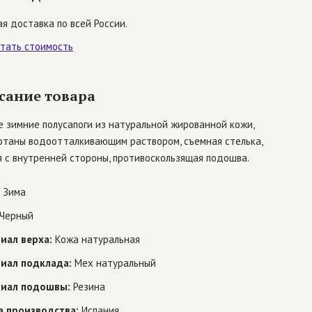
я доставка по всей России.
итать стоимость
сание товара
 зимние полусапоги из натуральной жированной кожи,
отаны водоотталкивающим раствором, съемная стелька,
 с внутренней стороны, противоскользящая подошва.
Зима
Черный
иал верха:
Кожа натуральная
иал подклада:
Мех натуральный
иал подошвы:
Резина
а производства:
Испания