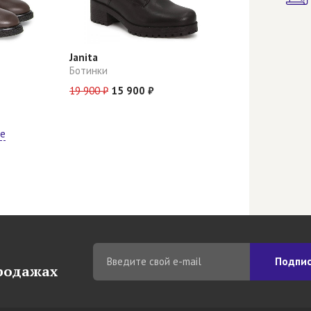
Janita
Ботинки
19 900 ₽
15 900 ₽
ще
Подпис
продажах