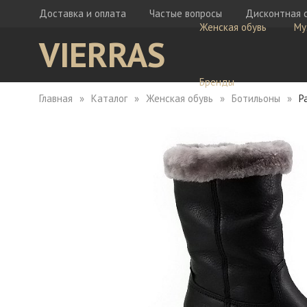
Доставка и оплата
Частые вопросы
Дисконтная 
Женская обувь
Му
VIERRAS
Бренды
Главная
Каталог
Женская обувь
Ботильоны
P
Ботфорты
Бо
Кеды
Ке
Мокасины
Кр
Сабо
Мо
Сапоги
Са
Сандалии
Са
Тапочки
Туфли