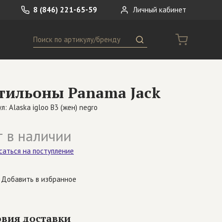
8 (846) 221-65-59
Личный кабинет
Поиск
ремни
Сумки
тильоны Panama Jack
носки
Другое
л: Alaska igloo B3 (жен) negro
 в наличии
саться на поступление
Добавить в избранное
овия доставки