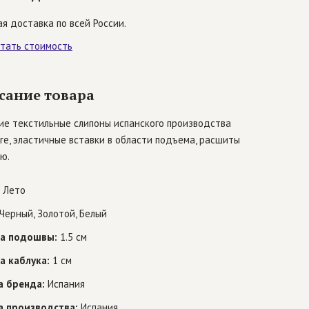
я доставка по всей России.
итать стоимость
сание товара
ие текстильные слипоны испанского производства
re, эластичные вставки в области подъема, расшиты
ю.
Лето
Черный, Золотой, Белый
а подошвы:
1.5 см
а каблука:
1 см
а бренда:
Испания
а производства:
Испания