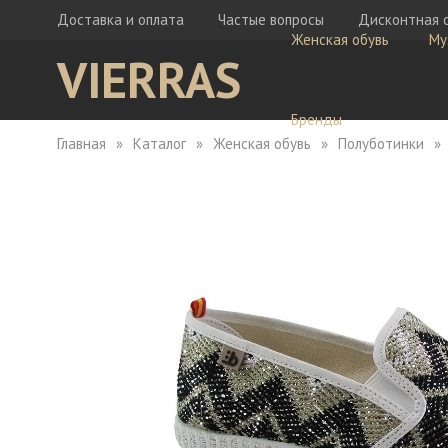
Доставка и оплата
Частые вопросы
Дисконтная 
Женская обувь
Му
VIERRAS
Бренды
Главная
Каталог
Женская обувь
Полуботинки
Ботфорты
Бо
Кеды
Ке
Мокасины
Кр
Сабо
Мо
Сапоги
Са
Сандалии
Са
Тапочки
Туфли