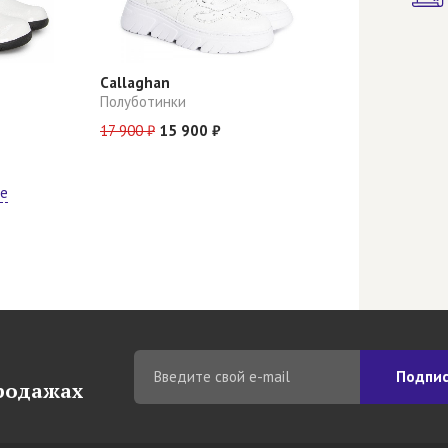
Callaghan
Полуботинки
17 900 ₽
15 900 ₽
ще
Подпис
продажах