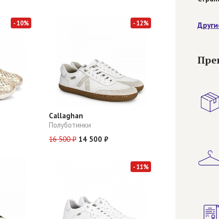
- 10%
- 12%
Други
Пре
Callaghan
Полуботинки
16 500 ₽
14 500 ₽
- 11%