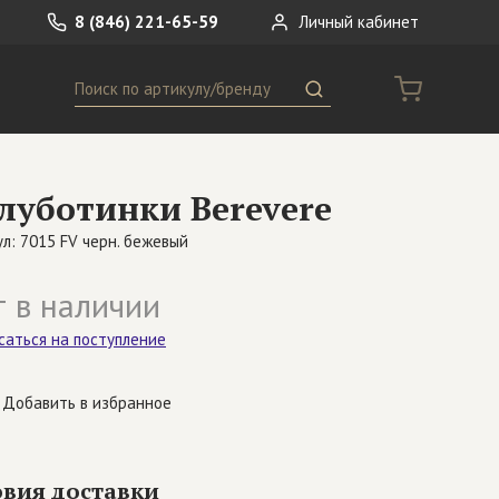
8 (846) 221-65-59
Личный кабинет
Поиск
ремни
Сумки
луботинки Berevere
носки
Другое
л: 7015 FV черн. бежевый
 в наличии
саться на поступление
Добавить в избранное
овия доставки