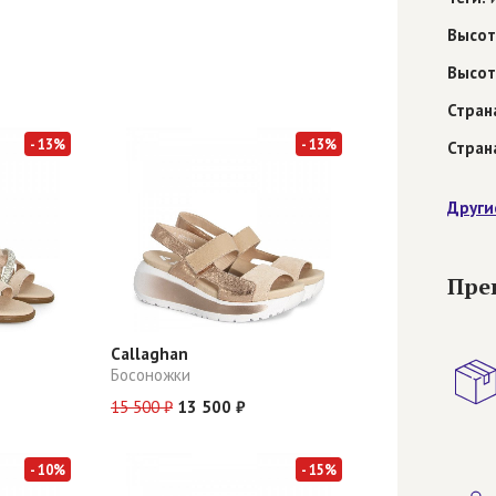
Высот
Высот
Стран
- 13%
- 13%
Стран
Други
Пре
Callaghan
Босоножки
15 500 ₽
13 500 ₽
- 10%
- 15%