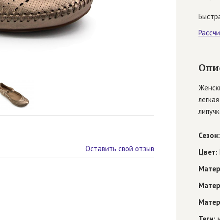
Быстра
Рассч
Опи
Женски
легкая
липучк
Сезон:
Оставить свой отзыв
Цвет:
Матер
Матер
Матер
Теги:
и