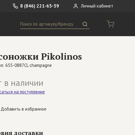
8 (846) 221-65-59
Личный кабинет
Поиск
ремни
Сумки
соножки Pikolinos
носки
Другое
ул: 655-0887CL champagne
 в наличии
саться на поступление
Добавить в избранное
овия доставки