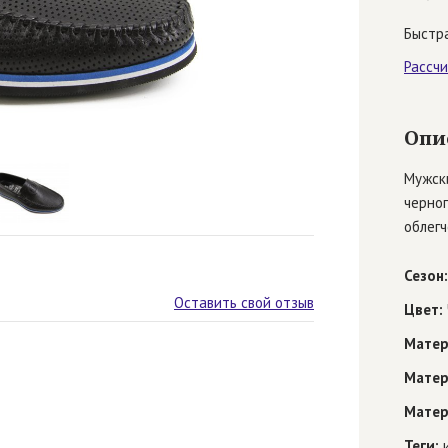
Быстра
Рассч
Опи
Мужски
черног
облегч
Сезон:
Оставить свой отзыв
Цвет:
Матер
Матер
Матер
Теги:
и