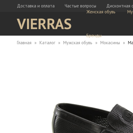
Доставка и оплата
Частые вопросы
Дисконтная 
Женская обувь
Му
VIERRAS
Бренды
Главная
Каталог
Мужская обувь
Мокасины
Ma
Ботфорты
Бо
Кеды
Ке
Мокасины
Кр
Сабо
Мо
Сапоги
Са
Сандалии
Са
Тапочки
Туфли