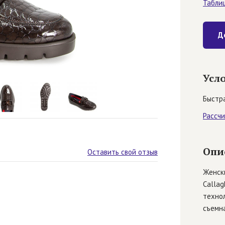
Табли
Д
Усл
Быстра
Рассч
Опи
Оставить свой отзыв
Женск
Callag
технол
съемна