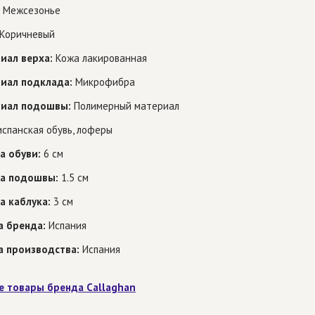
Межсезонье
Коричневый
иал верха:
Кожа лакированная
иал подклада:
Микрофибра
иал подошвы:
Полимерный материал
спанская обувь, лоферы
а обуви:
6 см
а подошвы:
1.5 см
а каблука:
3 см
а бренда:
Испания
а производства:
Испания
е товары бренда Callaghan