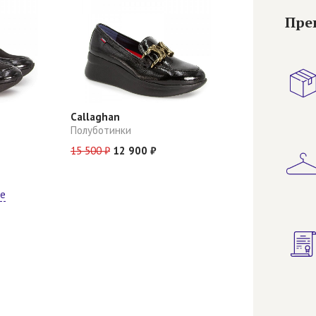
Пре
Callaghan
Полуботинки
15 500 ₽
12 900 ₽
ще