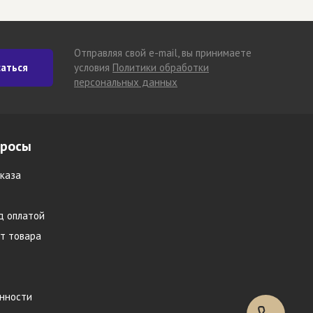
Отправляя свой e-mail, вы принимаете
аться
условия
Политики обработки
персональных данных
просы
каза
д оплатой
т товара
инности