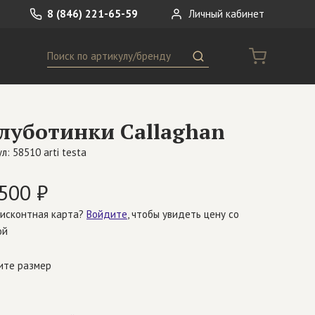
8 (846) 221-65-59
Личный кабинет
Поиск
ремни
Сумки
луботинки Callaghan
носки
Другое
л: 58510 arti testa
500 ₽
дисконтная карта?
Войдите
, чтобы увидеть цену со
ой
ите размер