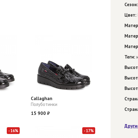
Сезон:
Цвет:
Матер
Матер
Матер
Теги:
и
Высот
Высот
Высот
Callaghan
Стран
Полуботинки
Стран
15 900 ₽
Други
- 16%
- 17%