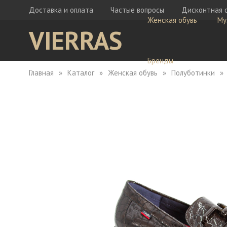
Доставка и оплата
Частые вопросы
Дисконтная 
Женская обувь
Му
VIERRAS
Бренды
Главная
Каталог
Женская обувь
Полуботинки
Ботфорты
Бо
Кеды
Ке
Мокасины
Кр
Сабо
Мо
Сапоги
Са
Сандалии
Са
Тапочки
Туфли