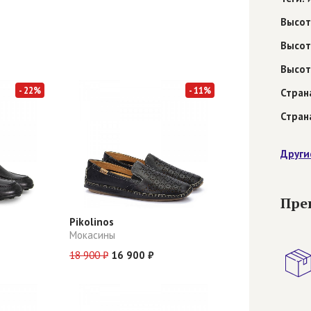
Высот
Высот
Высот
- 22%
- 11%
Стран
Стран
Други
Пре
Pikolinos
Мокасины
18 900 ₽
16 900 ₽