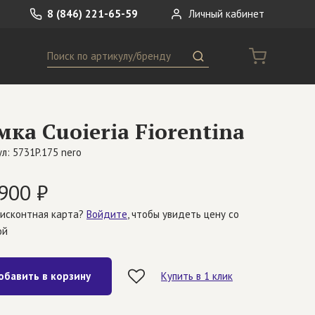
8 (846) 221-65-59
Личный кабинет
Поиск
ремни
Сумки
мка Cuoieria Fiorentina
носки
Другое
л: 5731P.175 nero
900 ₽
дисконтная карта?
Войдите
, чтобы увидеть цену со
ой
обавить в корзину
Купить в 1 клик