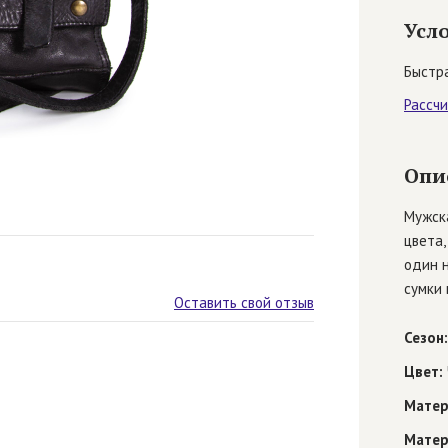
Усл
Быстра
Рассч
Опи
Мужска
цвета,
один н
сумки 
Оставить свой отзыв
Сезон:
Цвет:
Матер
Матер