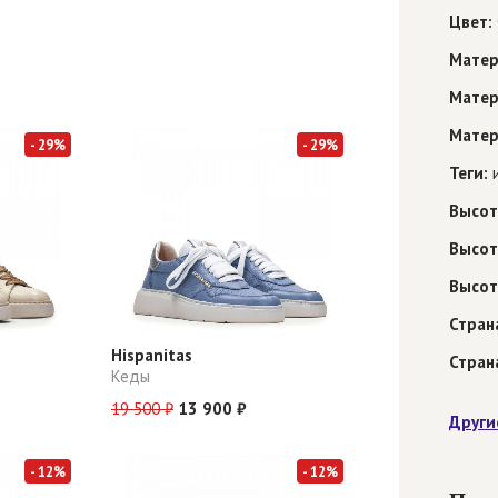
Цвет:
Матер
Матер
Матер
- 29%
- 29%
Теги:
и
Высот
Высот
Высот
Стран
Hispanitas
Стран
Кеды
19 500 ₽
13 900 ₽
Други
- 12%
- 12%