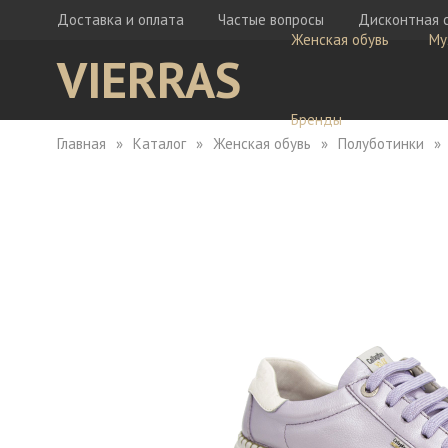
Доставка и оплата
Частые вопросы
Дисконтная 
Женская обувь
Му
VIERRAS
Бренды
Главная
Каталог
Женская обувь
Полуботинки
Ботфорты
Бо
Кеды
Ке
Мокасины
Кр
Сабо
Мо
Сапоги
Са
Сандалии
Са
Тапочки
Туфли