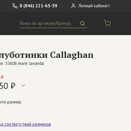
8 (846) 221-65-59
Личный кабинет
Поиск
ремни
Сумки
луботинки Callaghan
носки
Другое
л: 53606 more lavanda
 ₽
50 ₽
ите размер
ца соответствий размеров