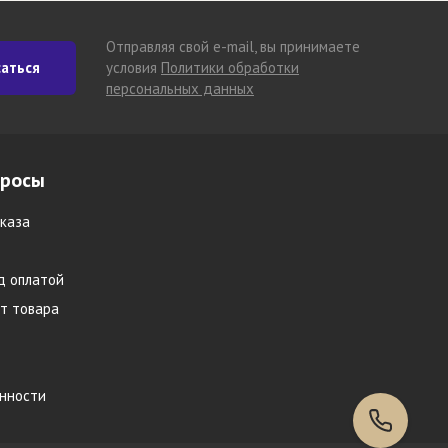
Отправляя свой e-mail, вы принимаете
аться
условия
Политики обработки
персональных данных
просы
каза
д оплатой
т товара
инности