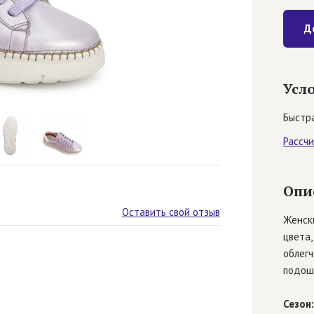
Д
Усл
Быстра
Рассч
Опи
Оставить свой отзыв
Женск
цвета,
облегч
подош
Сезон: