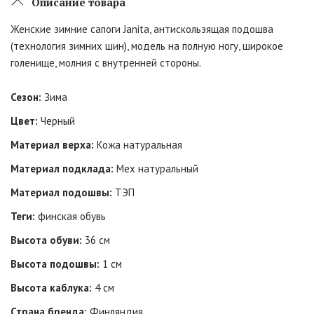
Описание товара
Женские зимние сапоги Janita, антискользящая подошва
(технология зимних шин), модель на полную ногу, широкое
голенище, молния с внутренней стороны.
Сезон:
Зима
Цвет:
Черный
Материал верха:
Кожа натуральная
Материал подклада:
Мех натуральный
Материал подошвы:
ТЭП
Теги:
финская обувь
Высота обуви:
36 см
Высота подошвы:
1 см
Высота каблука:
4 см
Страна бренда:
Финляндия