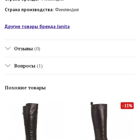
Страна производства:
Финляндия
Другие товары бренда Janita
Отзывы
(0)
Вопросы
(1)
Саргылана
2 ноября
Похожие товары
Объем голенища?
Добрый вечер! У арт.45129 р.38 ширина голенища-41 см,
- 13%
арт.44719 р.38 ширина голенища-40 см.