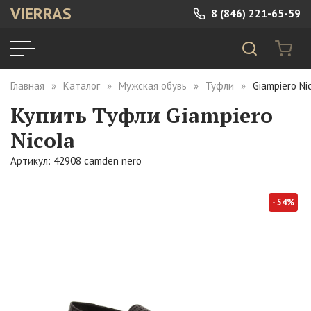
VIERRAS
8 (846) 221-65-59
Главная
Каталог
Мужская обувь
Туфли
Giampiero Ni
Купить Туфли Giampiero
Nicola
Артикул: 42908 camden nero
- 54%