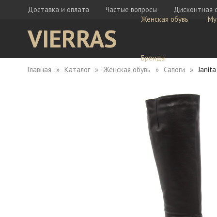
Доставка и оплата
Частые вопросы
Дисконтная 
Женская обувь
Му
VIERRAS
Бренды
Главная
Каталог
Женская обувь
Сапоги
Janit
Ботфорты
Бо
Кеды
Ке
Мокасины
Кр
Сабо
Мо
Сапоги
Са
Сандалии
Са
Тапочки
Туфли