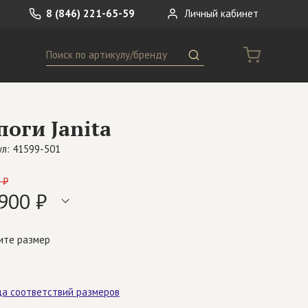
8 (846) 221-65-59
Личный кабинет
Поиск
ремни
Сумки
поги Janita
носки
Другое
л: 41599-501
 ₽
900 ₽
ите размер
ца соответствий размеров