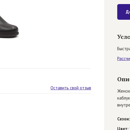
Д
Усл
Быстра
Рассч
Опи
Оставить свой отзыв
Женски
каблук
внутр
Сезон:
Цвет: