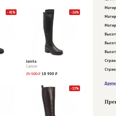
Матер
- 41%
- 26%
Матер
Матер
Высот
Высот
Высот
Стран
Janita
Сапоги
Стран
25 500 ₽
18 900 ₽
Други
- 13%
Пре