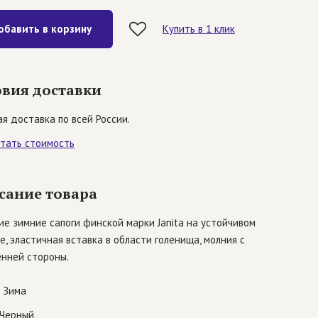
обавить в корзину
Купить в 1 клик
овия доставки
я доставка по всей России.
итать стоимость
сание товара
е зимние сапоги финской марки Janita на устойчивом
е, эластичная вставка в области голенища, молния с
енней стороны.
Зима
Черный