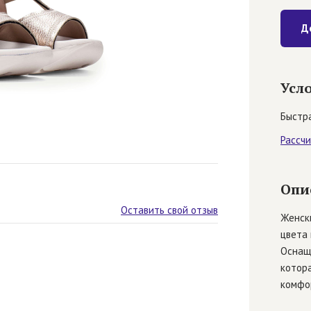
Д
Усл
Быстра
Рассч
Опи
Оставить свой отзыв
Женски
цвета 
Оснаще
котора
комфо