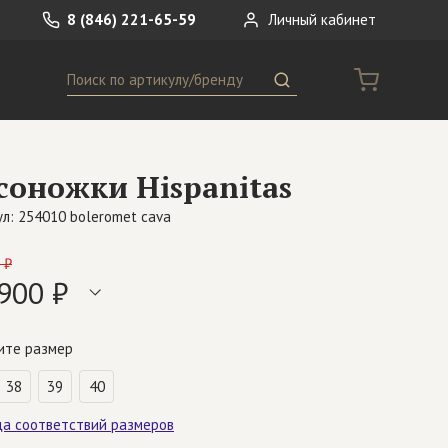
8 (846) 221-65-59
Личный кабинет
Поиск
ремни
Сумки
соножки Hispanitas
носки
Другое
л: 254010 boleromet cava
 ₽
900 ₽
ите размер
38
39
40
ца соответствий размеров