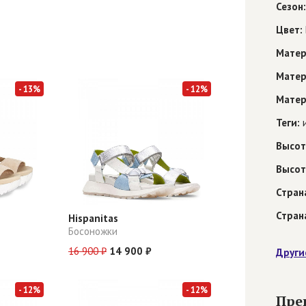
Сезон:
Цвет:
Матер
Матер
- 13%
- 12%
Матер
Теги:
и
Высот
Высот
Стран
Стран
Hispanitas
Босоножки
16 900 ₽
14 900 ₽
Други
- 12%
- 12%
Пре