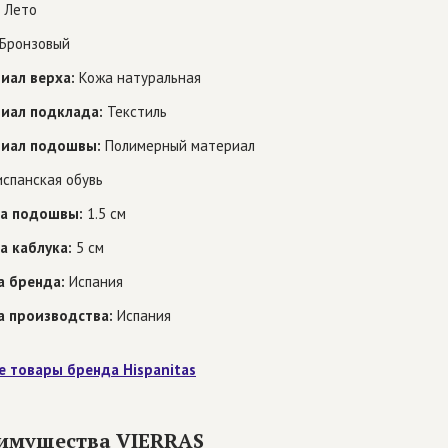
Лето
Бронзовый
иал верха:
Кожа натуральная
иал подклада:
Текстиль
иал подошвы:
Полимерный материал
спанская обувь
а подошвы:
1.5 см
а каблука:
5 см
а бренда:
Испания
а производства:
Испания
е товары бренда Hispanitas
имущества VIERRAS