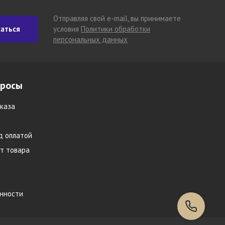
Отправляя свой e-mail, вы принимаете
аться
условия
Политики обработки
персональных данных
просы
каза
д оплатой
т товара
инности