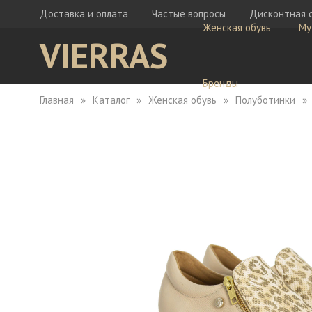
Доставка и оплата
Частые вопросы
Дисконтная 
Женская обувь
Му
VIERRAS
Бренды
Главная
Каталог
Женская обувь
Полуботинки
Ботфорты
Бо
Кеды
Ке
Мокасины
Кр
Сабо
Мо
Сапоги
Са
Сандалии
Са
Тапочки
Туфли