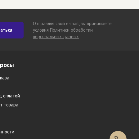
Отправляя свой e-mail, вы принимаете
аться
условия
Политики обработки
персональных данных
просы
каза
д оплатой
т товара
инности