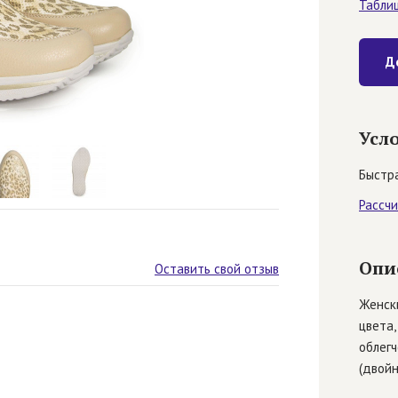
Табли
Д
Усл
Быстра
Рассч
Опи
Оставить свой отзыв
Женски
цвета,
облегч
(двойн