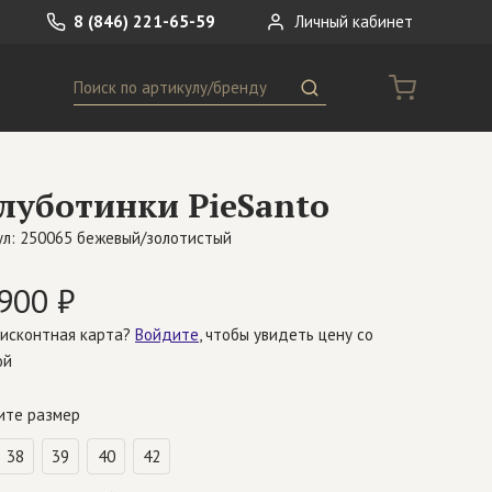
8 (846) 221-65-59
Личный кабинет
Поиск
ремни
Сумки
луботинки PieSanto
носки
Другое
ул: 250065 бежевый/золотистый
900 ₽
дисконтная карта?
Войдите
, чтобы увидеть цену со
ой
ите размер
38
39
40
42