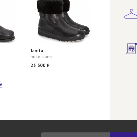
Janita
Ботильоны
23 500 ₽
ще