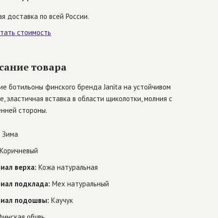
я доставка по всей России.
итать стоимость
сание товара
е ботильоны финского бренда Janita на устойчивом
е, эластичная вставка в области щиколотки, молния с
енней стороны.
Зима
Коричневый
иал верха:
Кожа натуральная
иал подклада:
Мех натуральный
иал подошвы:
Каучук
инская обувь