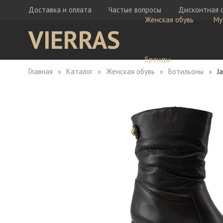
Доставка и оплата
Частые вопросы
Дисконтная 
Женская обувь
Му
VIERRAS
Бренды
Главная
Каталог
Женская обувь
Ботильоны
J
Ботфорты
Бо
Кеды
Ке
Мокасины
Кр
Сабо
Мо
Сапоги
Са
Сандалии
Са
Тапочки
Туфли