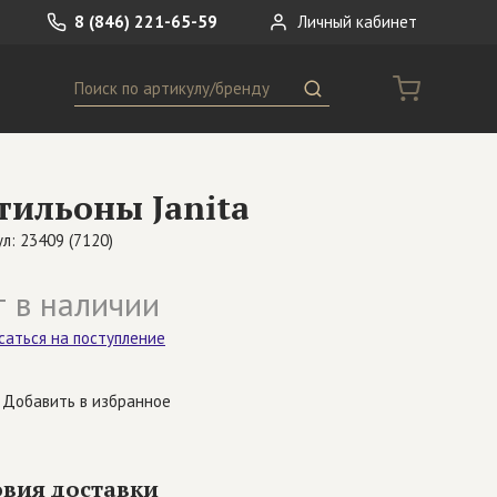
8 (846) 221-65-59
Личный кабинет
Поиск
ремни
Сумки
тильоны Janita
носки
Другое
л: 23409 (7120)
 в наличии
саться на поступление
Добавить в избранное
овия доставки