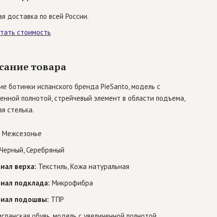
я доставка по всей России.
итать стоимость
сание товара
е ботинки испанского бренда PieSanto, модель с
енной полнотой, стрейчевый элемент в области подъема,
я стелька.
Межсезонье
Черный, Серебряный
иал верха:
Текстиль, Кожа натуральная
иал подклада:
Микрофибра
иал подошвы:
ТПР
спанская обувь, модель с увеличенной полнотой