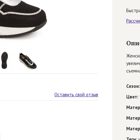
Быстра
Рассч
Опи
Женски
увелич
съемна
Сезон:
Оставить свой отзыв
Цвет:
Матер
Матер
Матер
Теги:
и