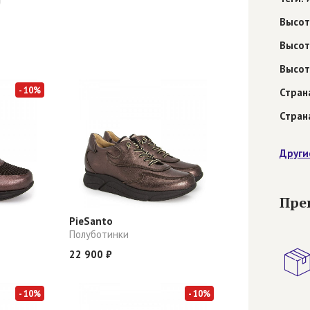
Высот
Высот
Высот
- 10%
Стран
Стран
Други
Пре
PieSanto
Полуботинки
22 900 ₽
- 10%
- 10%