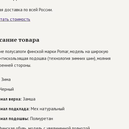
я доставка по всей России.
итать стоимость
сание товара
ие полусапоги финской марки Pomar, модель на широкую
антискользящая подошва (технология зимних шин), молния
ренней стороны.
Зима
Черный
иал верха:
Замша
иал подклада:
Мех натуральный
иал подошвы:
Полиуретан
инская обувь, модель с увеличенной полнотой