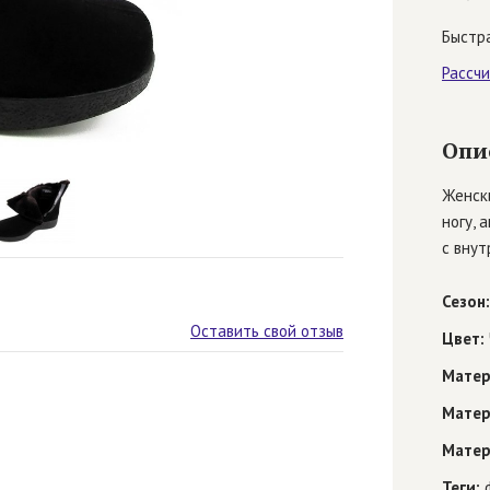
Быстра
Рассч
Опи
Женск
ногу, 
с внут
Сезон:
Оставить свой отзыв
Цвет:
Матер
Матер
Матер
Теги:
ф