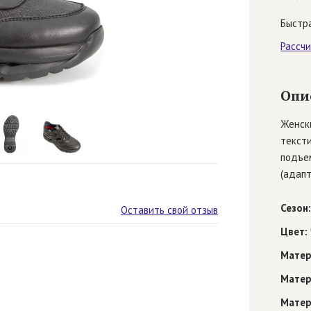
Быстра
Рассч
Опи
Женски
текст
подъем
(адапт
Сезон:
Оставить свой отзыв
Цвет:
Матер
Матер
Матер