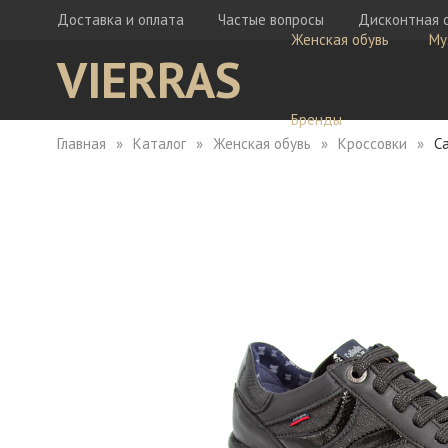
Доставка и оплата
Частые вопросы
Дисконтная 
Женская обувь
Му
VIERRAS
Бренды
Главная
Каталог
Женская обувь
Кроссовки
Ca
Ботфорты
Бо
Кеды
Ке
Мокасины
Кр
Сабо
Мо
Сапоги
Са
Сандалии
Са
Тапочки
Туфли