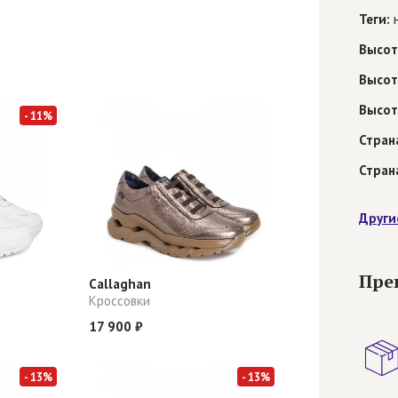
Теги:
н
Высот
Высот
Высот
- 11%
Стран
Стран
Други
Пре
Callaghan
Кроссовки
17 900 ₽
- 13%
- 13%