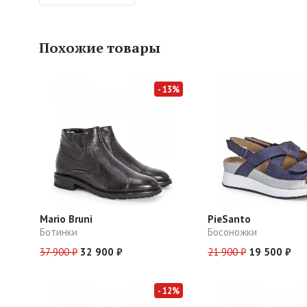
Похожие товары
- 13%
Mario Bruni
PieSanto
Ботинки
Босоножки
37 900 ₽
32 900 ₽
21 900 ₽
19 500 ₽
- 12%