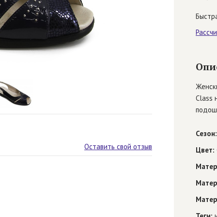
Быстра
Рассч
Опи
Женск
Class 
подош
Сезон:
Оставить свой отзыв
Цвет:
Матер
Матер
Матер
Теги:
и