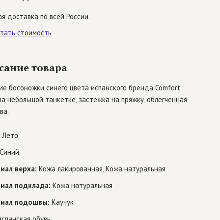
я доставка по всей России.
итать стоимость
сание товара
ие босоножки синего цвета испанского бренда Comfort
на небольшой танкетке, застежка на пряжку, облегченная
ва.
Лето
Синий
иал верха:
Кожа лакированная, Кожа натуральная
иал подклада:
Кожа натуральная
иал подошвы:
Каучук
спанская обувь