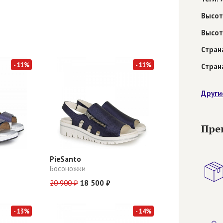
Высот
Высот
Стран
- 11%
- 11%
Стран
Други
Пре
PieSanto
Босоножки
20 900 ₽
18 500 ₽
- 13%
- 14%