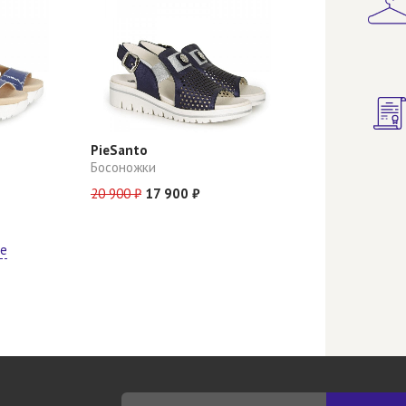
PieSanto
Босоножки
20 900 ₽
17 900 ₽
ще