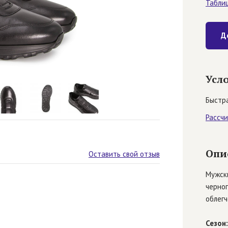
Табли
Д
Усл
Быстра
Рассч
Опи
Оставить свой отзыв
Мужски
черног
облег
Сезон: