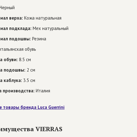
Черный
иал верха:
Кожа натуральная
иал подклада:
Мех натуральный
иал подошвы:
Резина
тальянская обувь
а обуви:
8.5 см
а подошвы:
2 см
а каблука:
3.5 см
а производства:
Италия
е товары бренда Luca Guerrini
имущества VIERRAS