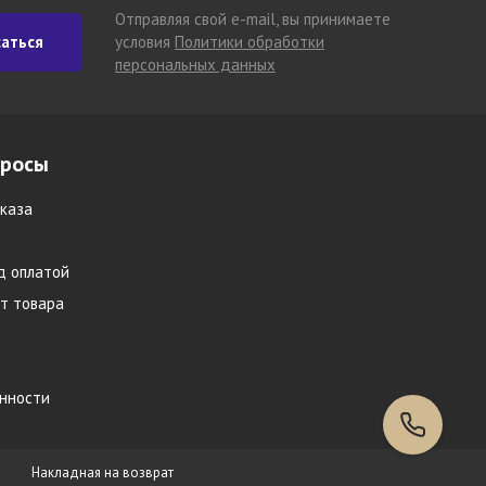
Отправляя свой e-mail, вы принимаете
аться
условия
Политики обработки
персональных данных
просы
каза
д оплатой
т товара
инности
Накладная на возврат