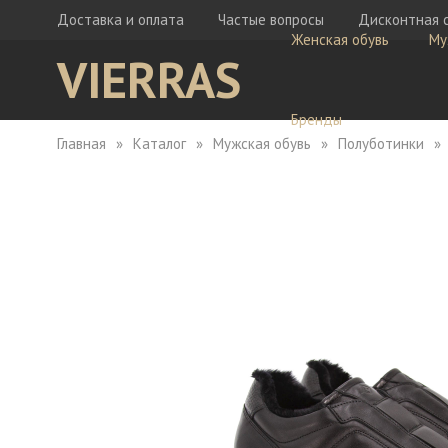
Доставка и оплата
Частые вопросы
Дисконтная 
Женская обувь
Му
VIERRAS
Бренды
Главная
Каталог
Мужская обувь
Полуботинки
Ботфорты
Бо
Кеды
Ке
Мокасины
Кр
Сабо
Мо
Сапоги
Са
Сандалии
Са
Тапочки
Туфли