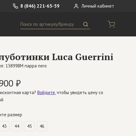
8 (846) 221-65-59
Личный кабинет
Поиск
ремни
Сумки
луботинки Luca Guerrini
носки
Другое
л: 13899BM nappa nero
900 ₽
дисконтная карта?
Войдите
, чтобы увидеть цену со
ой
ите размер
43
44
45
46