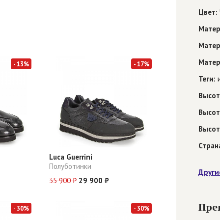
Цвет:
Матер
Матер
Матер
- 13%
- 17%
Теги:
и
Высот
Высот
Высот
Стран
Luca Guerrini
Полуботинки
Други
35 900 ₽
29 900 ₽
Пре
- 30%
- 30%