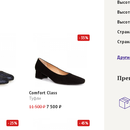
Высот
Высот
Высот
Стран
- 35%
Стран
Други
Пре
Comfort Class
Туфли
11 500 ₽
7 500 ₽
- 25%
- 45%