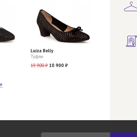
Luiza Belly
Туфли
19 900 ₽
10 900 ₽
ще