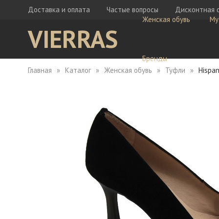
Доставка и оплата
Частые вопросы
Дисконтная 
Женская обувь
Му
VIERRAS
Бренды
Главная
Каталог
Женская обувь
Туфли
Hispan
Ботфорты
Бо
Кеды
Ке
Мокасины
Кр
Сабо
Мо
Сапоги
Са
Сандалии
Са
Тапочки
Туфли