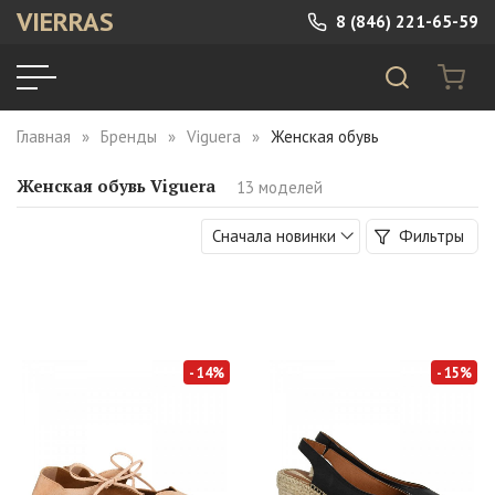
VIERRAS
8 (846) 221-65-59
Только со скидкой
Главная
Бренды
Viguera
Женская обувь
Категории
Женская обувь Viguera
13 моделей
Босоножки (12)
Сначала новинки
Фильтры
Туфли (1)
Размеры
- 14%
- 15%
Сезон
Цвет